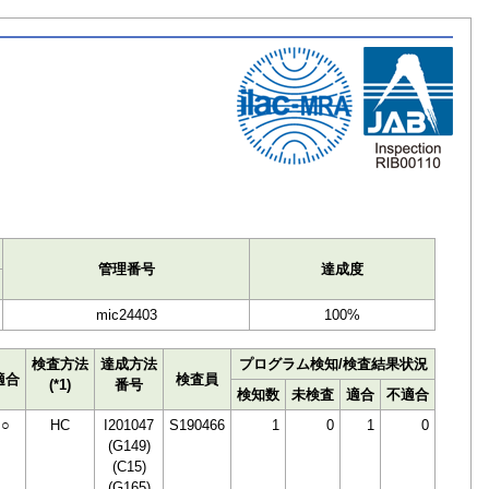
ト
管理番号
達成度
mic24403
100%
検査方法
達成方法
プログラム検知/検査結果状況
適合
検査員
(*1)
番号
検知数
未検査
適合
不適合
○
HC
I201047
S190466
1
0
1
0
(G149)
(C15)
(G165)