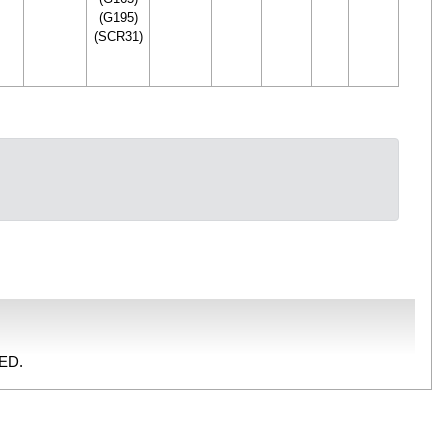
(G195)
(SCR31)
ED.