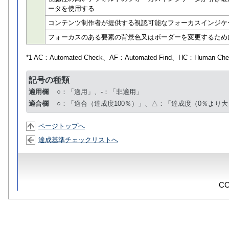
ータを使用する
コンテンツ制作者が提供する視認可能なフォーカスインジケ
フォーカスのある要素の背景色又はボーダーを変更するため
*1 AC：
Automated Check
、AF：
Automated Find
、HC：
Human Che
記号の種類
適用欄
○：「適用」、-：「非適用」
適合欄
○：「適合（達成度100％）」、△：「達成度（0％より大
ページトップへ
達成基準チェックリストへ
CO