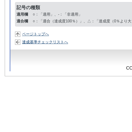
記号の種類
適用欄
○：「適用」、-：「非適用」
適合欄
○：「適合（達成度100％）」、△：「達成度（0％より大
ページトップへ
達成基準チェックリストへ
CO