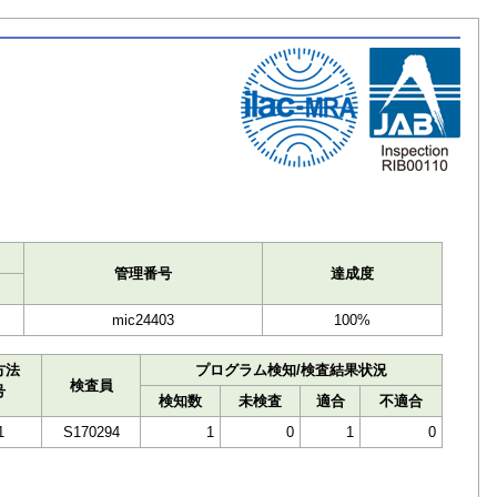
ト
管理番号
達成度
mic24403
100%
方法
プログラム検知/検査結果状況
検査員
号
検知数
未検査
適合
不適合
1
S170294
1
0
1
0