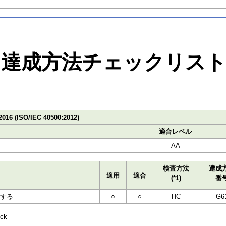
達成方法チェックリス
2016 (ISO/IEC 40500:2012)
適合レベル
AA
検査方法
達成
適用
適合
(*1)
番
する
○
○
HC
G6
ck