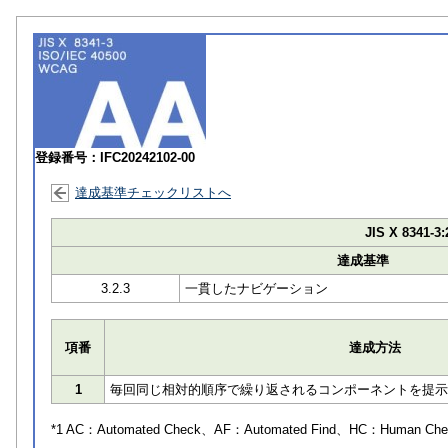
登録番号：IFC20242102-00
達成基準チェックリストへ
JIS X 8341-3:
達成基準
3.2.3
一貫したナビゲーション
項番
達成方法
1
毎回同じ相対的順序で繰り返されるコンポーネントを提示
*1 AC：
Automated Check
、AF：
Automated Find
、HC：
Human Che