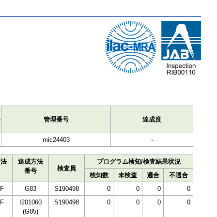
ト
管理番号
達成度
mic24403
-
方法
達成方法
プログラム検知/検査結果状況
検査員
番号
検知数
未検査
適合
不適合
F
G83
S190498
0
0
0
0
F
I201060
S190498
0
0
0
0
(G85)