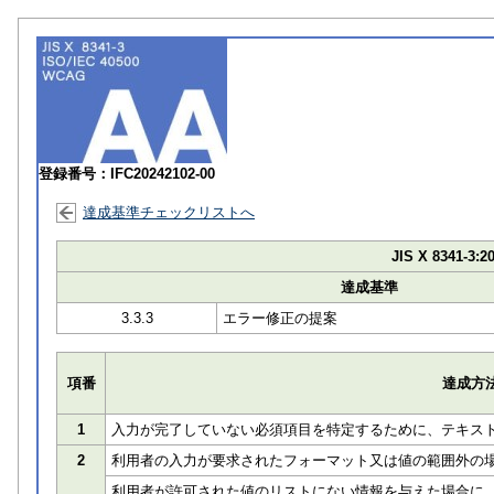
登録番号：IFC20242102-00
達成基準チェックリストへ
JIS X 8341-3:2
達成基準
3.3.3
エラー修正の提案
項番
達成方
1
入力が完了していない必須項目を特定するために、テキス
2
利用者の入力が要求されたフォーマット又は値の範囲外の
利用者が許可された値のリストにない情報を与えた場合に