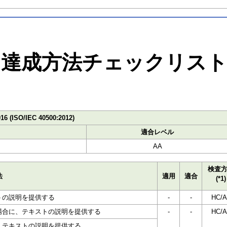
達成方法チェックリス
016 (ISO/IEC 40500:2012)
適合レベル
AA
検査
法
適用
適合
(*1)
トの説明を提供する
-
-
HC/A
場合に、テキストの説明を提供する
-
-
HC/A
、テキストの説明を提供する