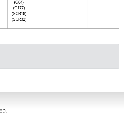
(G84)
(G177)
(SCR18)
(SCR32)
ED.