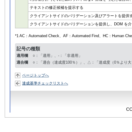
テキストの修正候補を提示する
クライアントサイドのバリデーション及びアラートを提供
クライアントサイドのバリデーションを提供し、DOM を
*1 AC：
Automated Check
、AF：
Automated Find
、HC：
Human Che
記号の種類
適用欄
○：「適用」、-：「非適用」
適合欄
○：「適合（達成度100％）」、△：「達成度（0％より大
ページトップへ
達成基準チェックリストへ
CO