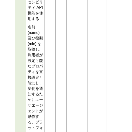
セシビリ
ティ API
機能を使
用する
名前
(name)
及び役割
(role) を
取得し、
利用者が
設定可能
なプロパ
ティを直
接設定可
能にし、
変化を通
知するた
めにユー
ザエージ
ェントが
動作す
る、プラ
ットフォ