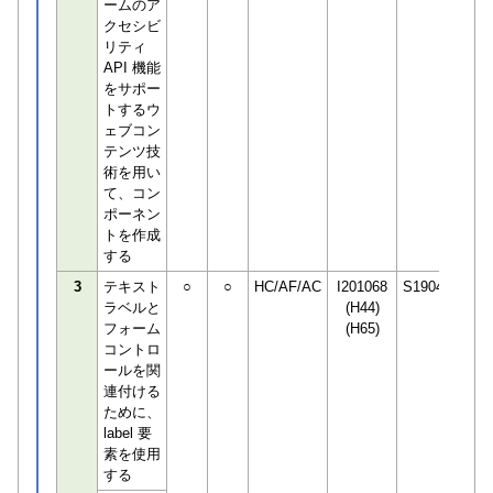
ームのア
クセシビ
リティ
API 機能
をサポー
トするウ
ェブコン
テンツ技
術を用い
て、コン
ポーネン
トを作成
する
3
テキスト
○
○
HC/AF/AC
I201068
S190498
ラベルと
(H44)
フォーム
(H65)
コントロ
ールを関
連付ける
ために、
label 要
素を使用
する