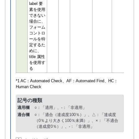
label 要
素を使用
できない
場合に、
フォーム
コントロ
ールを特
定するた
めに、
title 属性
を使用す
る
*1 AC：
Automated Check
、AF：
Automated Find
、HC：
Human Check
記号の種類
適用欄
○：「適用」、-：「非適用」
適合欄
○：「適合（達成度100％）」、△：「達成度
（0％より大きく100％未満）」、×：「不適合
（達成度0％）」、-：「非適用」