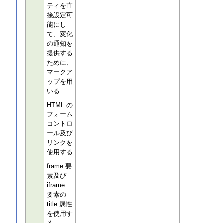
ティを直
接設定可
能にし
て、変化
の通知を
提供する
ために、
マークア
ップを用
いる
HTML の
フォーム
コントロ
ール及び
リンクを
使用する
frame 要
素及び
iframe
要素の
title 属性
を使用す
る