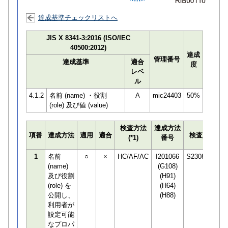
達成基準チェックリストへ
JIS X 8341-3:2016 (ISO/IEC
40500:2012)
達成
管理番号
達成基準
適合
度
レベ
ル
4.1.2
名前 (name) ・役割
A
mic24403
50%
(role) 及び値 (value)
検査方法
達成方法
プ
項番
達成方法
適用
適合
検査員
(*1)
番号
検
1
名前
○
×
HC/AF/AC
I201066
S230850
(name)
(G108)
及び役割
(H91)
(role) を
(H64)
公開し、
(H88)
利用者が
設定可能
なプロパ