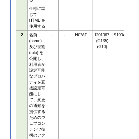
仕様に準
じて
HTML を
使用する
2
名前
-
-
HC/AF
I201067
S190466
(name)
(G135)
及び役割
(G10)
(role) を
公開し、
利用者が
設定可能
なプロパ
ティを直
接設定可
能にし
て、変更
の通知を
提供する
ためのウ
ェブコン
テンツ技
術のアク