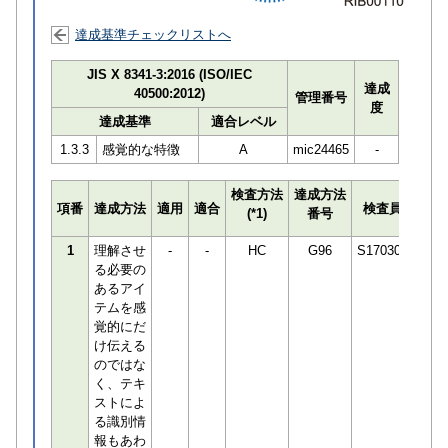
達成基準チェックリストへ
JIS X 8341-3:2016 (ISO/IEC
達成
40500:2012)
管理番号
度
達成基準
適合レベル
1.3.3
感覚的な特徴
A
mic24465
-
検査方法
達成方法
プロ
項番
達成方法
適用
適合
検査員
(*1)
番号
検知
1
理解させ
-
-
HC
G96
S170306
る必要の
あるアイ
テムを感
覚的にだ
け伝える
のではな
く、テキ
ストによ
る識別情
報もあわ