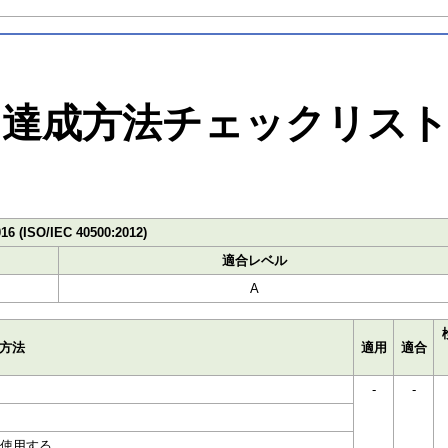
達成方法チェックリス
016 (ISO/IEC 40500:2012)
適合レベル
A
方法
適用
適合
-
-
を使用する