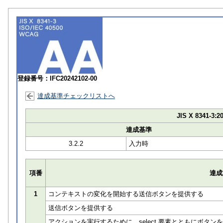
登録番号：IFC20242102-00
達成基準チェックリストへ
JIS X 8341-3:2
達成基準
3.2.2
入力時
項番
達成
1
コンテキストの変化を開始する送信ボタンを提供する
送信ボタンを提供する
アクションを実行するために、select 要素とともにボタン