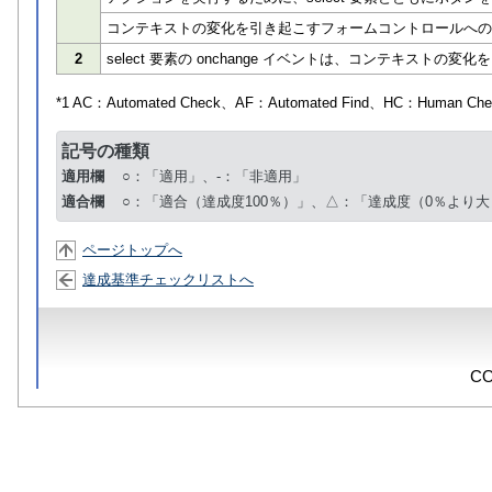
コンテキストの変化を引き起こすフォームコントロールへの
2
select 要素の onchange イベントは、コンテキスト
*1 AC：
Automated Check
、AF：
Automated Find
、HC：
Human Che
記号の種類
適用欄
○：「適用」、-：「非適用」
適合欄
○：「適合（達成度100％）」、△：「達成度（0％より大
ページトップへ
達成基準チェックリストへ
CO