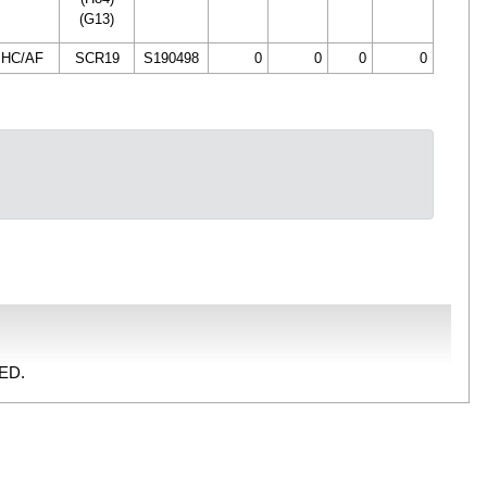
(G13)
HC/AF
SCR19
S190498
0
0
0
0
ED.