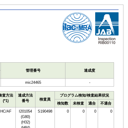
ト
管理番号
達成度
mic24465
-
検査方法
達成方法
プログラム検知/検査結果状況
検査員
(*1)
番号
検知数
未検査
適合
不適合
HC/AF
I201054
S190498
0
0
0
0
(G80)
(H32)
(H84)