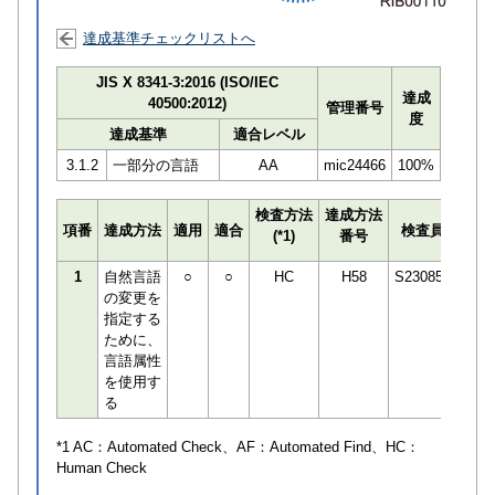
達成基準チェックリストへ
JIS X 8341-3:2016 (ISO/IEC
達成
40500:2012)
管理番号
度
達成基準
適合レベル
3.1.2
一部分の言語
AA
mic24466
100%
検査方法
達成方法
プロ
項番
達成方法
適用
適合
検査員
(*1)
番号
検知
1
自然言語
○
○
HC
H58
S230850
の変更を
指定する
ために、
言語属性
を使用す
る
*1 AC：
Automated Check
、AF：
Automated Find
、HC：
Human Check