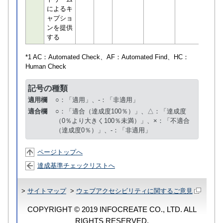
によるキ
ャプショ
ンを提供
する
*1 AC：
Automated Check
、AF：
Automated Find
、HC：
Human Check
記号の種類
適用欄
○：「適用」、-：「非適用」
適合欄
○：「適合（達成度100％）」、△：「達成度
（0％より大きく100％未満）」、×：「不適合
（達成度0％）」、-：「非適用」
ページトップへ
達成基準チェックリストへ
>
サイトマップ
>
ウェブアクセシビリティに関するご意見
COPYRIGHT © 2019 INFOCREATE CO., LTD. ALL
RIGHTS RESERVED.