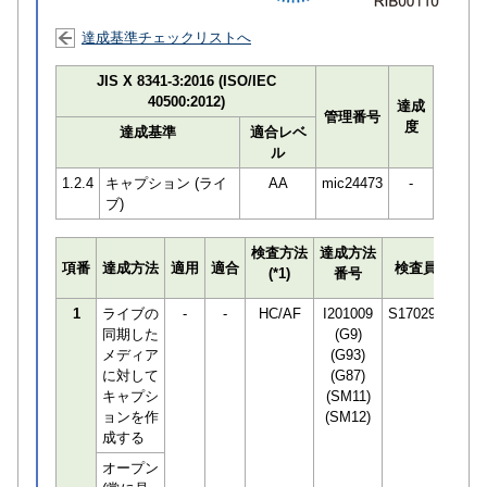
達成基準チェックリストへ
JIS X 8341-3:2016 (ISO/IEC
40500:2012)
達成
管理番号
度
達成基準
適合レベ
ル
1.2.4
キャプション (ライ
AA
mic24473
-
ブ)
検査方法
達成方法
プロ
項番
達成方法
適用
適合
検査員
(*1)
番号
検知
1
ライブの
-
-
HC/AF
I201009
S170294
同期した
(G9)
メディア
(G93)
に対して
(G87)
キャプシ
(SM11)
ョンを作
(SM12)
成する
オープン