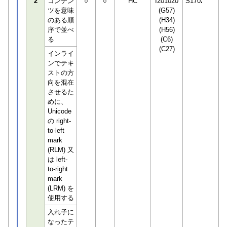
2
コンテン
○
○
HC
I201020
S170294
ツを意味
(G57)
のある順
(H34)
序で並べ
(H56)
る
(C6)
(C27)
インライ
ンでテキ
ストの方
向を混在
させるた
めに、
Unicode
の right-
to-left
mark
(RLM) 又
は left-
to-right
mark
(LRM) を
使用する
入れ子に
なったテ