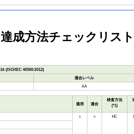
達成方法チェックリス
016 (ISO/IEC 40500:2012)
適合レベル
AA
検査方法
適用
適合
(*1)
○
○
HC