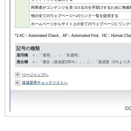
利用者がコンテンツを見つけるのを手助けするために検索
他の全てのウェブページへのリンク一覧を提供する
ホームページからサイト上の全てのウェブページにリンク
*1 AC：
Automated Check
、AF：
Automated Find
、HC：
Human Che
記号の種類
適用欄
○：「適用」、-：「非適用」
適合欄
○：「適合（達成度100％）」、△：「達成度（0％より大
ページトップへ
達成基準チェックリストへ
CO