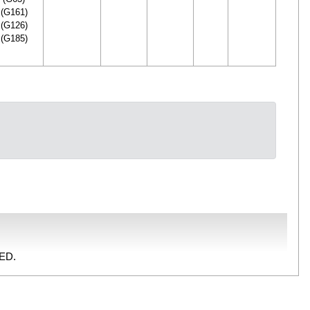
(G161)
(G126)
(G185)
ED.