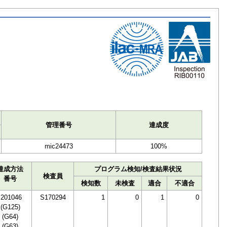
ト
管理番号
達成度
mic24473
100%
達成方法
プログラム検知/検査結果状況
検査員
番号
検知数
未検査
適合
不適合
I201046
S170294
1
0
1
0
(G125)
(G64)
(G63)