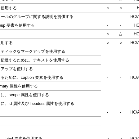
を使用する
○
○
ムコントロールのグループに関する説明を提供する
-
-
HC/
roup 要素を使用する
-
-
HC
○
△
HC
使用する
○
○
HC/
ンティックなマークアップを使用する
を伝達するために、テキストを使用する
クアップを使用する
めに、caption 要素を使用する
-
-
HC/
mary 属性を使用する
、scope 属性を使用する
d 属性及び headers 属性を使用する
-
-
HC/
abel 要素を使用する
○
○
HC/