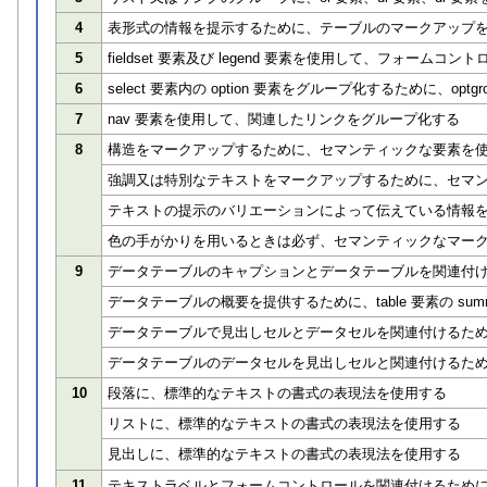
4
表形式の情報を提示するために、テーブルのマークアップ
5
fieldset 要素及び legend 要素を使用して、フォー
6
select 要素内の option 要素をグループ化するために、optg
7
nav 要素を使用して、関連したリンクをグループ化する
8
構造をマークアップするために、セマンティックな要素を
強調又は特別なテキストをマークアップするために、セマ
テキストの提示のバリエーションによって伝えている情報
色の手がかりを用いるときは必ず、セマンティックなマー
9
データテーブルのキャプションとデータテーブルを関連付けるた
データテーブルの概要を提供するために、table 要素の sum
データテーブルで見出しセルとデータセルを関連付けるために
データテーブルのデータセルを見出しセルと関連付けるために、i
10
段落に、標準的なテキストの書式の表現法を使用する
リストに、標準的なテキストの書式の表現法を使用する
見出しに、標準的なテキストの書式の表現法を使用する
11
テキストラベルとフォームコントロールを関連付けるために、l