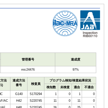
ト
管理番号
達成度
mic24476
97%
査方法
達成方法
プログラム検知/検査結果状況
検査員
*1)
番号
検知数
未検査
適合
不適合
HC
G140
S170294
1
0
1
0
AF/AC
H42
S220745
11
0
11
0
/AF
H48
S220745
26
0
25
1