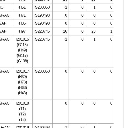
HC
H51
S230850
1
0
1
0
AF/AC
H71
S190498
0
0
0
0
/AF
H85
S190498
0
0
0
0
/AF
H97
S220745
26
0
25
1
AF/AC
I201015
S220745
1
0
1
0
(G115)
(H49)
(G117)
(G138)
AF/AC
I201017
S230850
0
0
0
0
(H39)
(H73)
(H63)
(H43)
AF/AC
I201018
0
0
0
0
(T1)
(T2)
(T3)
AF/AC
I201019
S190498
1
0
1
0