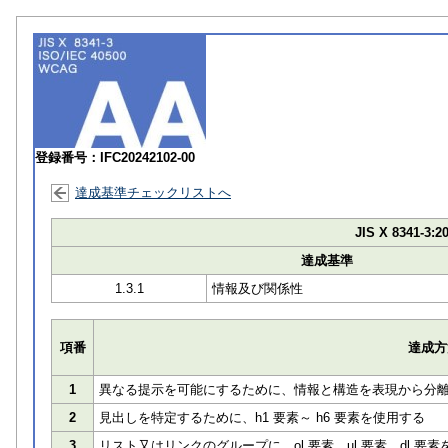
登録番号：IFC20242102-00
達成基準チェックリストへ
JIS X 8341-3:2
達成基準
1.3.1
情報及び関係性
項番
達成方
1
異なる提示を可能にするために、情報と構造を表現から分
2
見出しを特定するために、h1 要素～ h6 要素を使用する
3
リスト又はリンクのグループに、ol 要素、ul 要素、dl 要