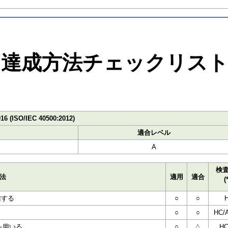
達成方法チェックリス
016 (ISO/IEC 40500:2012)
適合レベル
A
検
法
適用
適合
(
離する
○
○
○
○
HC/
素を用いる
○
△
HC