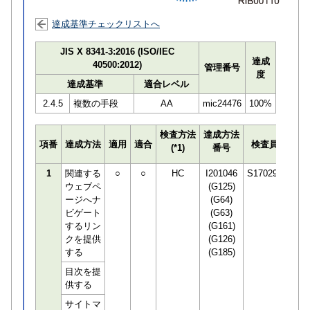
達成基準チェックリストへ
JIS X 8341-3:2016 (ISO/IEC
達成
40500:2012)
管理番号
度
達成基準
適合レベル
2.4.5
複数の手段
AA
mic24476
100%
検査方法
達成方法
プロ
項番
達成方法
適用
適合
検査員
(*1)
番号
検知
1
関連する
○
○
HC
I201046
S170294
ウェブペ
(G125)
ージへナ
(G64)
ビゲート
(G63)
するリン
(G161)
クを提供
(G126)
する
(G185)
目次を提
供する
サイトマ