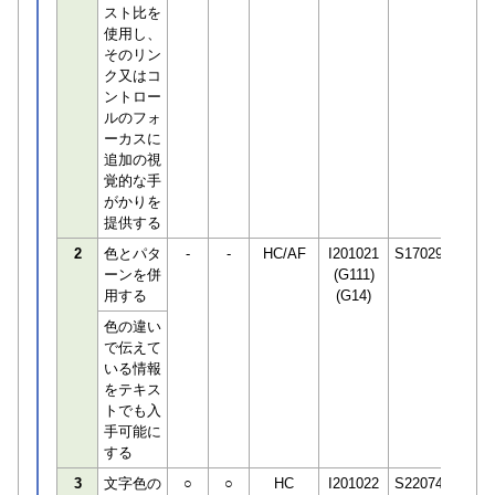
スト比を
使用し、
そのリン
ク又はコ
ントロー
ルのフォ
ーカスに
追加の視
覚的な手
がかりを
提供する
2
色とパタ
-
-
HC/AF
I201021
S170294
ーンを併
(G111)
用する
(G14)
色の違い
で伝えて
いる情報
をテキス
トでも入
手可能に
する
3
文字色の
○
○
HC
I201022
S220745