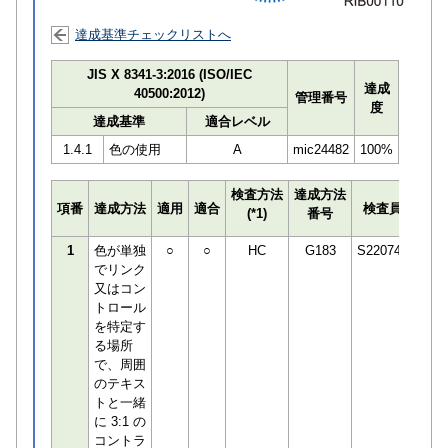
達成基準チェックリストへ
JIS X 8341-3:2016 (ISO/IEC
達成
40500:2012)
管理番号
度
達成基準
適合レベル
1.4.1
色の使用
A
mic24482
100%
検査方法
達成方法
プロ
項番
達成方法
適用
適合
検査員
(*1)
番号
検知
1
色が単独
○
○
HC
G183
S220745
でリンク
又はコン
トロール
を特定す
る場所
で、周囲
のテキス
トと一緒
に 3:1 の
コントラ