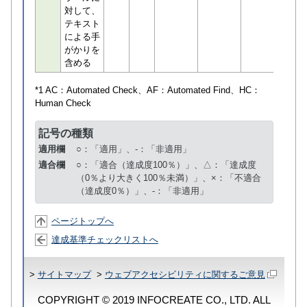
対して、
テキスト
による手
がかりを
含める
*1 AC：
Automated Check
、AF：
Automated Find
、HC：
Human Check
記号の種類
適用欄
○：「適用」、-：「非適用」
適合欄
○：「適合（達成度100％）」、△：「達成度
（0％より大きく100％未満）」、×：「不適合
（達成度0％）」、-：「非適用」
ページトップへ
達成基準チェックリストへ
>
サイトマップ
>
ウェブアクセシビリティに関するご意見
COPYRIGHT © 2019 INFOCREATE CO., LTD. ALL