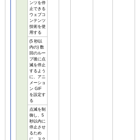
ンツを停
止できる
ウェブコ
ンテンツ
技術を使
用する
(5 秒以
内の) 数
回のルー
プ後に点
滅を停止
するよう
に、アニ
メーショ
ン GIF
を設定す
る
点滅を制
御し、5
秒以内に
停止させ
るため
に、スク