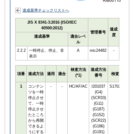
達成基準チェックリストへ
JIS X 8341-3:2016 (ISO/IEC
40500:2012)
達成
管理番号
度
達成基準
適合レベ
ル
2.2.2
一時停止、停止、非
A
mic24482
-
表示
検査方法
達成方法
プ
項番
達成方法
適用
適合
検査員
(*1)
番号
検
1
コンテン
-
-
HC/AF/AC
I201037
S170294
ツを一時
(G4)
停止させ
(SCR33)
て、一時
(G11)
停止させ
(G187)
たところ
(G152)
から再開
(SCR22)
できるよ
(G186)
うにする
(G191)