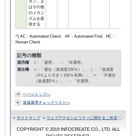
タン、又
はその他
のメカニ
ズムを提
供する
*1 AC：
Automated Check
、AF：
Automated Find
、HC：
Human Check
記号の種類
適用欄
○：「適用」、-：「非適用」
適合欄
○：「適合（達成度100％）」、△：「達成度
（0％より大きく100％未満）」、×：「不適合
（達成度0％）」、-：「非適用」
ページトップへ
達成基準チェックリストへ
>
サイトマップ
>
ウェブアクセシビリティに関するご意見
COPYRIGHT © 2019 INFOCREATE CO., LTD. ALL