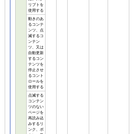
リプトを
使用する
動きのあ
るコンテ
ンツ、点
滅するコ
ンテン
ツ、又は
自動更新
するコン
テンツを
停止させ
るコント
ロールを
使用する
点滅する
コンテン
ツのない
ページを
再読み込
みするリ
ンク、ボ