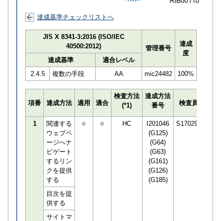
達成基準チェックリストへ
JIS X 8341-3:2016 (ISO/IEC
達成
40500:2012)
管理番号
度
達成基準
適合レベル
2.4.5
複数の手段
AA
mic24482
100%
検査方法
達成方法
プロ
項番
達成方法
適用
適合
検査員
(*1)
番号
検知
1
関連する
○
○
HC
I201046
S170294
ウェブペ
(G125)
ージへナ
(G64)
ビゲート
(G63)
するリン
(G161)
クを提供
(G126)
する
(G185)
目次を提
供する
サイトマ