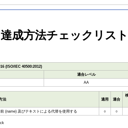
達成方法チェックリス
016 (ISO/IEC 40500:2012)
適合レベル
AA
方法
適用
適合
(name) 及びテキストによる代替を使用する
○
○
ck