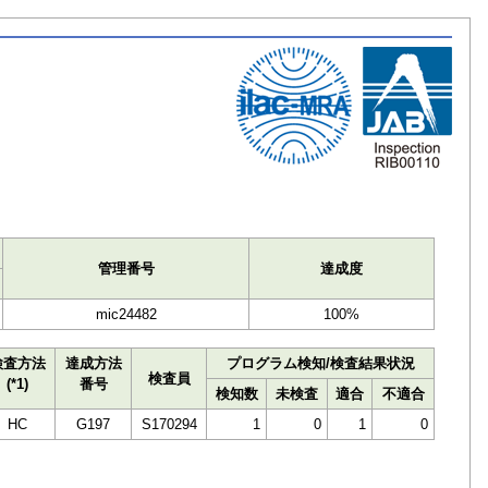
ト
管理番号
達成度
mic24482
100%
検査方法
達成方法
プログラム検知/検査結果状況
検査員
(*1)
番号
検知数
未検査
適合
不適合
HC
G197
S170294
1
0
1
0