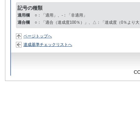
記号の種類
適用欄
○：「適用」、-：「非適用」
適合欄
○：「適合（達成度100％）」、△：「達成度（0％より大
ページトップへ
達成基準チェックリストへ
CO