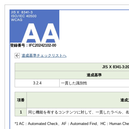
登録番号：IFC20242102-00
達成基準チェックリストへ
JIS X 8341-3:2
達成基準
3.2.4
一貫した識別性
項番
達成
1
同じ機能を有するコンテンツに対して、一貫したラベル、名前 
*1 AC：
Automated Check
、AF：
Automated Find
、HC：
Human Che