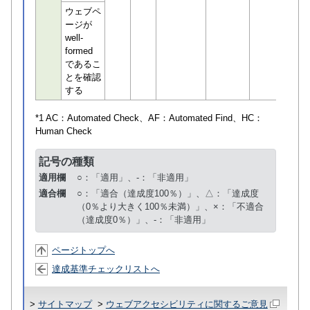
ウェブペ
ージが
well-
formed
であるこ
とを確認
する
*1 AC：
Automated Check
、AF：
Automated Find
、HC：
Human Check
記号の種類
適用欄
○：「適用」、-：「非適用」
適合欄
○：「適合（達成度100％）」、△：「達成度
（0％より大きく100％未満）」、×：「不適合
（達成度0％）」、-：「非適用」
ページトップへ
達成基準チェックリストへ
>
サイトマップ
>
ウェブアクセシビリティに関するご意見