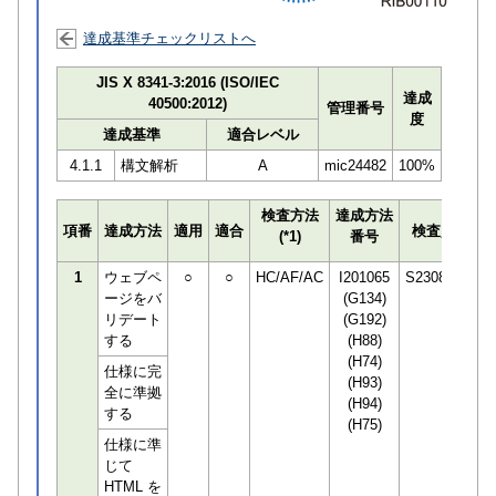
達成基準チェックリストへ
JIS X 8341-3:2016 (ISO/IEC
達成
40500:2012)
管理番号
度
達成基準
適合レベル
4.1.1
構文解析
A
mic24482
100%
検査方法
達成方法
プ
項番
達成方法
適用
適合
検査員
(*1)
番号
検
1
ウェブペ
○
○
HC/AF/AC
I201065
S230850
ージをバ
(G134)
リデート
(G192)
する
(H88)
(H74)
仕様に完
(H93)
全に準拠
(H94)
する
(H75)
仕様に準
じて
HTML を