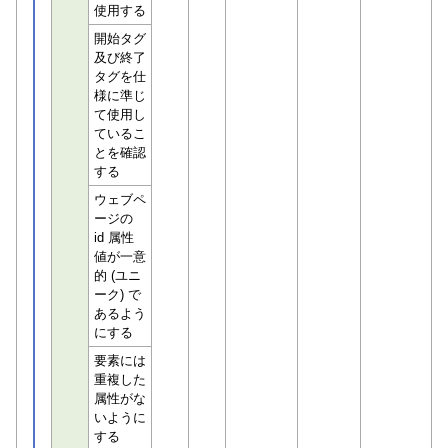
使用する
開始タグ
及び終了
タグを仕
様に準じ
て使用し
ているこ
とを確認
する
ウェブペ
ージの
id 属性
値が一意
的 (ユニ
ーク) で
あるよう
にする
要素には
重複した
属性がな
いように
する