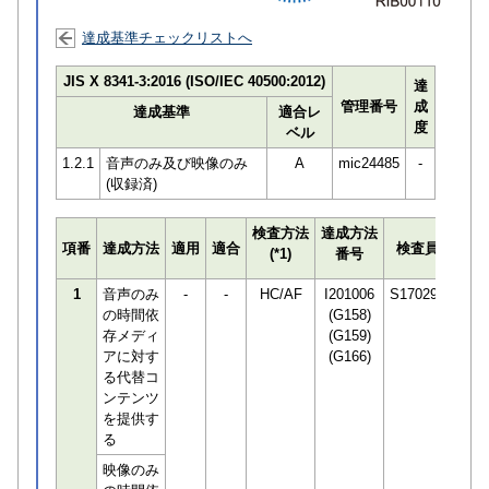
達成基準チェックリストへ
JIS X 8341-3:2016 (ISO/IEC 40500:2012)
達
管理番号
成
達成基準
適合レ
度
ベル
1.2.1
音声のみ及び映像のみ
A
mic24485
-
(収録済)
検査方法
達成方法
プロ
項番
達成方法
適用
適合
検査員
(*1)
番号
検知
1
音声のみ
-
-
HC/AF
I201006
S170294
の時間依
(G158)
存メディ
(G159)
アに対す
(G166)
る代替コ
ンテンツ
を提供す
る
映像のみ