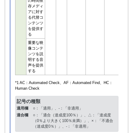
の時間依
存メディ
アに対す
る代替コ
ンテンツ
を提供す
る
重要な映
像コンテ
ンツを説
明する音
声を提供
する
*1 AC：
Automated Check
、AF：
Automated Find
、HC：
Human Check
記号の種類
適用欄
○：「適用」、-：「非適用」
適合欄
○：「適合（達成度100％）」、△：「達成度
（0％より大きく100％未満）」、×：「不適合
（達成度0％）」、-：「非適用」