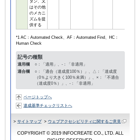
タン、又
はその他
のメカニ
ズムを提
供する
*1 AC：
Automated Check
、AF：
Automated Find
、HC：
Human Check
記号の種類
適用欄
○：「適用」、-：「非適用」
適合欄
○：「適合（達成度100％）」、△：「達成度
（0％より大きく100％未満）」、×：「不適合
（達成度0％）」、-：「非適用」
ページトップへ
達成基準チェックリストへ
>
サイトマップ
>
ウェブアクセシビリティに関するご意見
COPYRIGHT © 2019 INFOCREATE CO., LTD. ALL