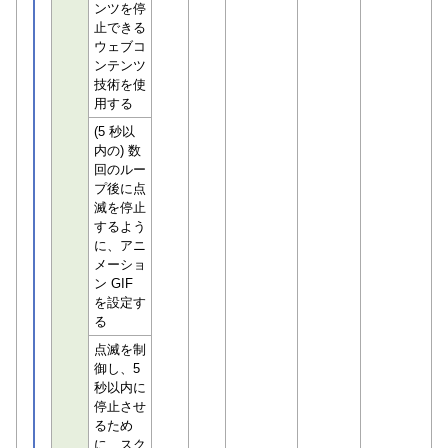
ンツを停
止できる
ウェブコ
ンテンツ
技術を使
用する
(5 秒以
内の) 数
回のルー
プ後に点
滅を停止
するよう
に、アニ
メーショ
ン GIF
を設定す
る
点滅を制
御し、5
秒以内に
停止させ
るため
に、スク