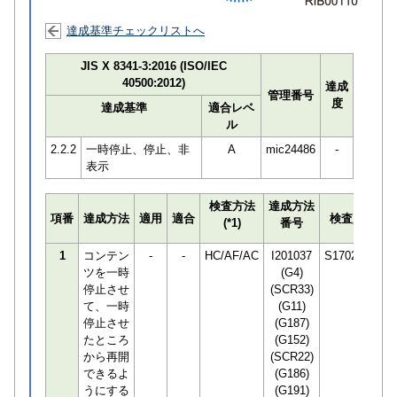
達成基準チェックリストへ
JIS X 8341-3:2016 (ISO/IEC
40500:2012)
達成
管理番号
度
達成基準
適合レベ
ル
2.2.2
一時停止、停止、非
A
mic24486
-
表示
検査方法
達成方法
プ
項番
達成方法
適用
適合
検査員
(*1)
番号
検
1
コンテン
-
-
HC/AF/AC
I201037
S170294
ツを一時
(G4)
停止させ
(SCR33)
て、一時
(G11)
停止させ
(G187)
たところ
(G152)
から再開
(SCR22)
できるよ
(G186)
うにする
(G191)