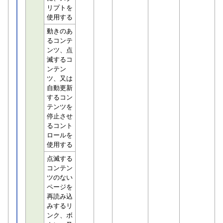
リプトを
使用する
動きのあ
るコンテ
ンツ、点
滅するコ
ンテン
ツ、又は
自動更新
するコン
テンツを
停止させ
るコント
ロールを
使用する
点滅する
コンテン
ツのない
ページを
再読み込
みするリ
ンク、ボ