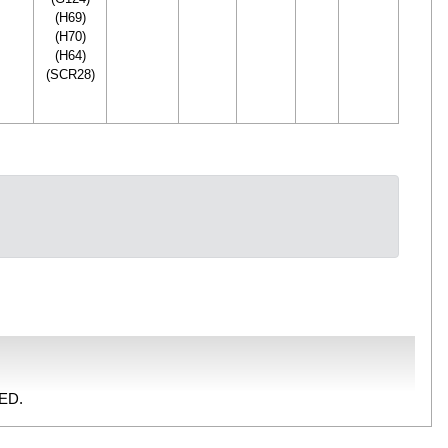
(H69)
(H70)
(H64)
(SCR28)
ED.