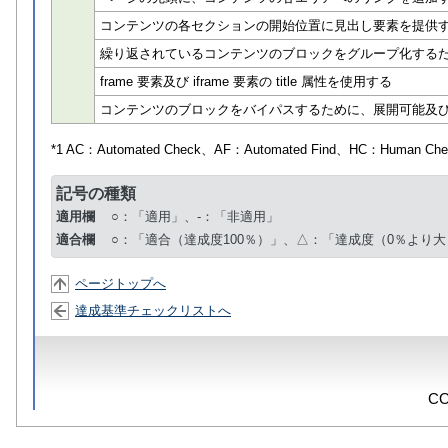
コンテンツの各セクションの開始位置に見出し要素を提供
繰り返されているコンテンツのブロックをグループ化するため
frame 要素及び iframe 要素の title 属性を使用する
コンテンツのブロックをバイパスするために、展開可能及
*1 AC：
Automated Check
、AF：
Automated Find
、HC：
Human Che
記号の種類
適用欄
○：「適用」、-：「非適用」
適合欄
○：「適合（達成度100％）」、△：「達成度（0％より大
ページトップへ
達成基準チェックリストへ
CO