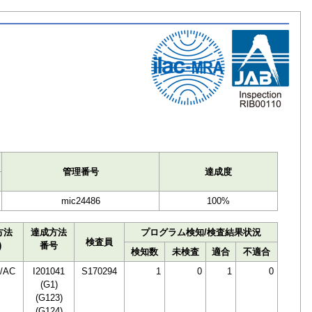
ト
管理番号
達成度
mic24486
100%
方法
達成方法
プログラム検知/検査結果状況
検査員
)
番号
検知数
未検査
適合
不適合
/AC
I201041
S170294
1
0
1
0
(G1)
(G123)
(G124)