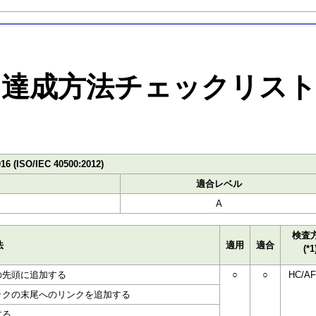
達成方法チェックリス
016 (ISO/IEC 40500:2012)
適合レベル
A
検査
法
適用
適合
(*1
の先頭に追加する
○
○
HC/AF
ックの末尾へのリンクを追加する
する