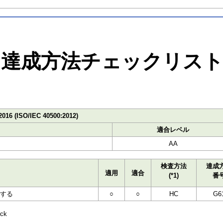
達成方法チェックリス
2016 (ISO/IEC 40500:2012)
適合レベル
AA
検査方法
達成
適用
適合
(*1)
番
する
○
○
HC
G6
ck