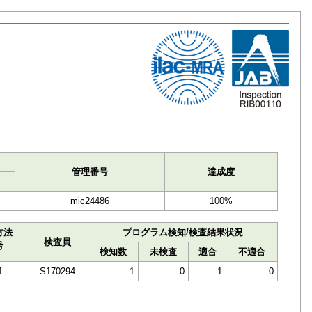
ト
管理番号
達成度
mic24486
100%
方法
プログラム検知/検査結果状況
検査員
号
検知数
未検査
適合
不適合
1
S170294
1
0
1
0