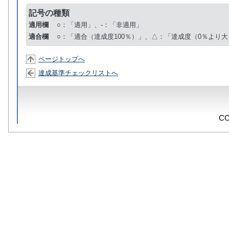
記号の種類
適用欄
○：「適用」、-：「非適用」
適合欄
○：「適合（達成度100％）」、△：「達成度（0％より大
ページトップへ
達成基準チェックリストへ
CO