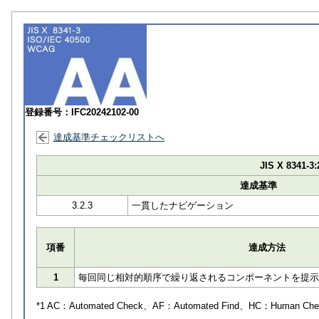
登録番号：IFC20242102-00
達成基準チェックリストへ
JIS X 8341-3:
達成基準
3.2.3
一貫したナビゲーション
項番
達成方法
1
毎回同じ相対的順序で繰り返されるコンポーネントを提示
*1 AC：
Automated Check
、AF：
Automated Find
、HC：
Human Che