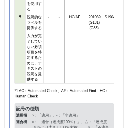
を使用す
る
5
説明的な
-
-
HC/AF
I201069
S190498
ラベルを
(G131)
提供する
(G83)
入力が完
了してい
ない必須
項目を特
定するた
めに、テ
キストの
説明を提
供する
*1 AC：
Automated Check
、AF：
Automated Find
、HC：
Human Check
記号の種類
適用欄
○：「適用」、-：「非適用」
適合欄
○：「適合（達成度100％）」、△：「達成度
（0％より大きく100％未満）」、×：「不適合