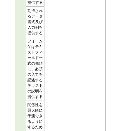
提供する
期待され
るデータ
書式及び
入力例を
提供する
フォーム
又はテキ
ストフィ
ールド一
式の先頭
に、必須
の入力を
記述する
テキスト
の説明を
提供する
関係性を
最大限に
予測でき
るように
するため