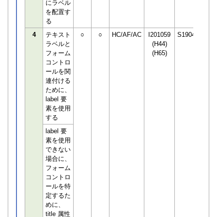
にラベル
を配置す
る
4
テキスト
○
○
HC/AF/AC
I201059
S190498
ラベルと
(H44)
フォーム
(H65)
コントロ
ールを関
連付ける
ために、
label 要
素を使用
する
label 要
素を使用
できない
場合に、
フォーム
コントロ
ールを特
定するた
めに、
title 属性