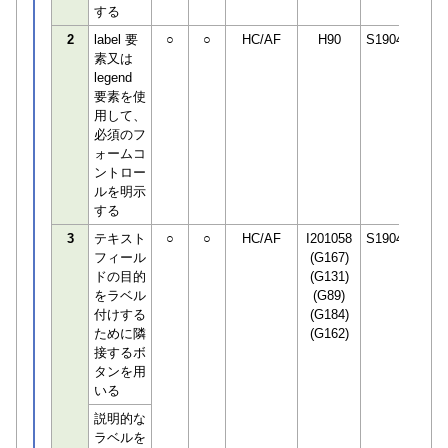
する
2
label 要
○
○
HC/AF
H90
S190498
素又は
legend
要素を使
用して、
必須のフ
ォームコ
ントロー
ルを明示
する
3
テキスト
○
○
HC/AF
I201058
S190498
フィール
(G167)
ドの目的
(G131)
をラベル
(G89)
付けする
(G184)
ために隣
(G162)
接するボ
タンを用
いる
説明的な
ラベルを