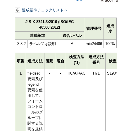
達成基準チェックリストへ
JIS X 8341-3:2016 (ISO/IEC
達成
40500:2012)
管理番号
度
達成基準
適合レベル
3.3.2
ラベル又は説明
A
mic24486
100%
検査方法
達成方法
プ
項番
達成方法
適用
適合
検査員
(*1)
番号
検
1
fieldset
-
-
HC/AF/AC
H71
S190498
要素及び
legend
要素を使
用して、
フォーム
コントロ
ールのグ
ループに
関する説
明を提供