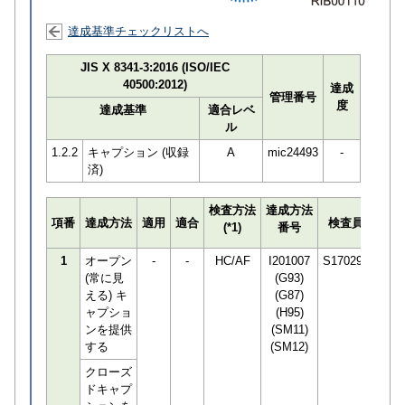
達成基準チェックリストへ
JIS X 8341-3:2016 (ISO/IEC
40500:2012)
達成
管理番号
度
達成基準
適合レベ
ル
1.2.2
キャプション (収録
A
mic24493
-
済)
検査方法
達成方法
プロ
項番
達成方法
適用
適合
検査員
(*1)
番号
検知
1
オープン
-
-
HC/AF
I201007
S170294
(常に見
(G93)
える) キ
(G87)
ャプショ
(H95)
ンを提供
(SM11)
する
(SM12)
クローズ
ドキャプ