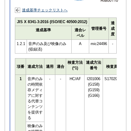
達成基準チェックリストへ
JIS X 8341-3:2016 (ISO/IEC 40500:2012)
達
管理番号
成
達成基準
適合レ
度
ベル
1.2.1
音声のみ及び映像のみ
A
mic24496
-
(収録済)
検査方法
達成方法
プロ
項番
達成方法
適用
適合
検査員
(*1)
番号
検知
1
音声のみ
-
-
HC/AF
I201006
S170294
の時間依
(G158)
存メディ
(G159)
アに対す
(G166)
る代替コ
ンテンツ
を提供す
る
映像のみ