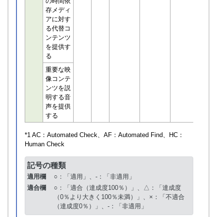
の時間依
存メディ
アに対す
る代替コ
ンテンツ
を提供す
る
重要な映
像コンテ
ンツを説
明する音
声を提供
する
*1 AC：
Automated Check
、AF：
Automated Find
、HC：
Human Check
記号の種類
適用欄
○：「適用」、-：「非適用」
適合欄
○：「適合（達成度100％）」、△：「達成度
（0％より大きく100％未満）」、×：「不適合
（達成度0％）」、-：「非適用」