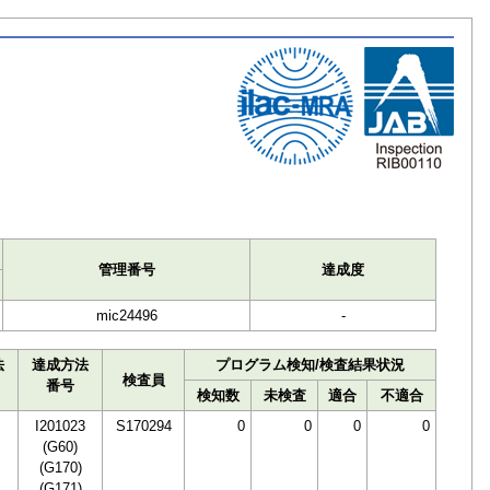
ト
管理番号
達成度
mic24496
-
法
達成方法
プログラム検知/検査結果状況
検査員
番号
検知数
未検査
適合
不適合
I201023
S170294
0
0
0
0
(G60)
(G170)
(G171)