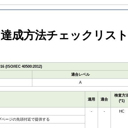
達成方法チェックリス
016 (ISO/IEC 40500:2012)
適合レベル
A
検査方
適用
適合
(*1)
-
-
HC
ブページの先頭付近で提供する