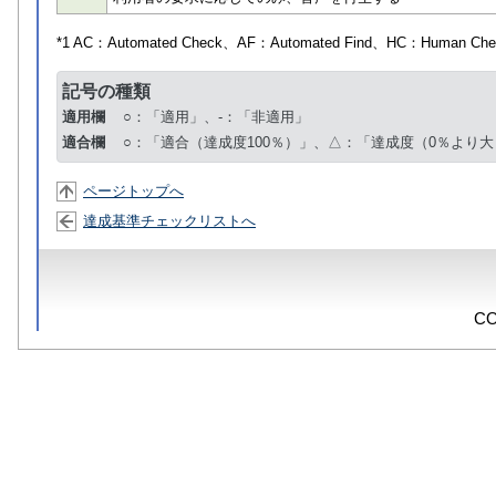
*1 AC：
Automated Check
、AF：
Automated Find
、HC：
Human Che
記号の種類
適用欄
○：「適用」、-：「非適用」
適合欄
○：「適合（達成度100％）」、△：「達成度（0％より大
ページトップへ
達成基準チェックリストへ
CO