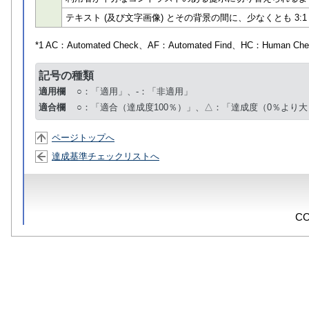
テキスト (及び文字画像) とその背景の間に、少なくとも 3:
*1 AC：
Automated Check
、AF：
Automated Find
、HC：
Human Che
記号の種類
適用欄
○：「適用」、-：「非適用」
適合欄
○：「適合（達成度100％）」、△：「達成度（0％より大
ページトップへ
達成基準チェックリストへ
CO