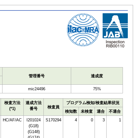
ト
管理番号
達成度
mic24496
75%
検査方法
達成方法
プログラム検知/検査結果状況
検査員
(*1)
番号
検知数
未検査
適合
不適合
HC/AF/AC
I201024
S170294
4
0
3
1
(G18)
(G148)
(G174)