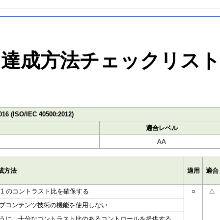
達成方法チェックリス
016 (ISO/IEC 40500:2012)
適合レベル
AA
成方法
適用
適合
5:1 のコントラスト比を確保する
○
△
ブコンテンツ技術の機能を使用しない
うに、十分なコントラスト比のあるコントロールを提供する