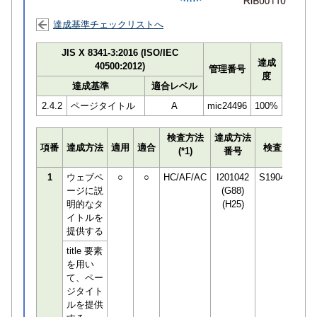
達成基準チェックリストへ
JIS X 8341-3:2016 (ISO/IEC
達成
40500:2012)
管理番号
度
達成基準
適合レベル
2.4.2
ページタイトル
A
mic24496
100%
検査方法
達成方法
プ
項番
達成方法
適用
適合
検査員
(*1)
番号
検
1
ウェブペ
○
○
HC/AF/AC
I201042
S190498
ージに説
(G88)
明的なタ
(H25)
イトルを
提供する
title 要素
を用い
て、ペー
ジタイト
ルを提供