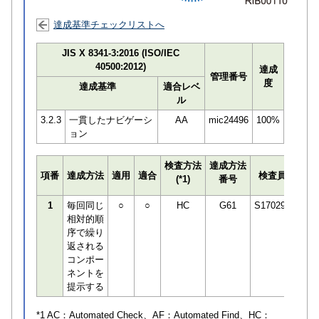
達成基準チェックリストへ
JIS X 8341-3:2016 (ISO/IEC
40500:2012)
達成
管理番号
度
達成基準
適合レベ
ル
3.2.3
一貫したナビゲーシ
AA
mic24496
100%
ョン
検査方法
達成方法
プロ
項番
達成方法
適用
適合
検査員
(*1)
番号
検知
1
毎回同じ
○
○
HC
G61
S170294
相対的順
序で繰り
返される
コンポー
ネントを
提示する
*1 AC：
Automated Check
、AF：
Automated Find
、HC：