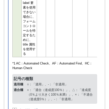
label 要
素を使用
できない
場合に、
フォーム
コントロ
ールを特
定するた
めに、
title 属性
を使用す
る
*1 AC：
Automated Check
、AF：
Automated Find
、HC：
Human Check
記号の種類
適用欄
○：「適用」、-：「非適用」
適合欄
○：「適合（達成度100％）」、△：「達成度
（0％より大きく100％未満）」、×：「不適合
（達成度0％）」、-：「非適用」