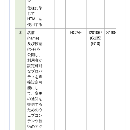
仕様に準
じて
HTML を
使用する
2
名前
-
-
HC/AF
I201067
S190466
(name)
(G135)
及び役割
(G10)
(role) を
公開し、
利用者が
設定可能
なプロパ
ティを直
接設定可
能にし
て、変更
の通知を
提供する
ためのウ
ェブコン
テンツ技
術のアク