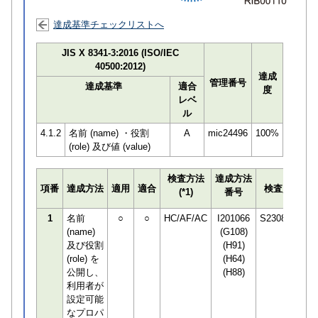
達成基準チェックリストへ
JIS X 8341-3:2016 (ISO/IEC
40500:2012)
達成
管理番号
達成基準
適合
度
レベ
ル
4.1.2
名前 (name) ・役割
A
mic24496
100%
(role) 及び値 (value)
検査方法
達成方法
プ
項番
達成方法
適用
適合
検査員
(*1)
番号
検
1
名前
○
○
HC/AF/AC
I201066
S230850
(name)
(G108)
及び役割
(H91)
(role) を
(H64)
公開し、
(H88)
利用者が
設定可能
なプロパ