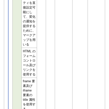
ティを直
接設定可
能にし
て、変化
の通知を
提供する
ために、
マークア
ップを用
いる
HTML の
フォーム
コントロ
ール及び
リンクを
使用する
frame 要
素及び
iframe
要素の
title 属性
を使用す
る