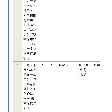
ームのア
クセシビ
リティ
API 機能
をサポー
トするウ
ェブコン
テンツ技
術を用い
て、コン
ポーネン
トを作成
する
3
テキスト
○
○
HC/AF/AC
I201068
S190498
ラベルと
(H44)
フォーム
(H65)
コントロ
ールを関
連付ける
ために、
label 要
素を使用
する