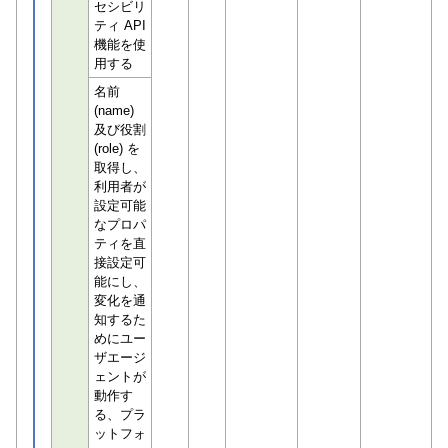
セシビリ
ティ API
機能を使
用する
名前
(name)
及び役割
(role) を
取得し、
利用者が
設定可能
なプロパ
ティを直
接設定可
能にし、
変化を通
知するた
めにユー
ザエージ
ェントが
動作す
る、プラ
ットフォ