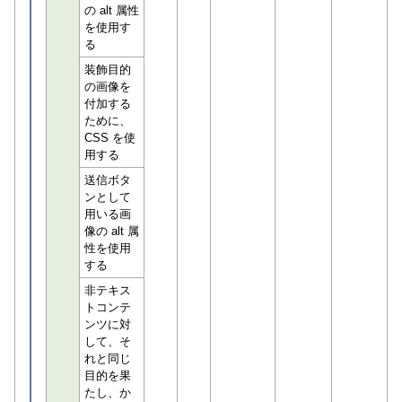
の alt 属性
を使用す
る
装飾目的
の画像を
付加する
ために、
CSS を使
用する
送信ボタ
ンとして
用いる画
像の alt 属
性を使用
する
非テキス
トコンテ
ンツに対
して、そ
れと同じ
目的を果
たし、か