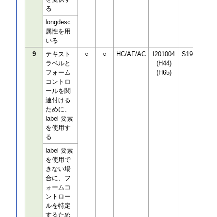
る
longdesc
属性を用
いる
9
テキスト
○
○
HC/AF/AC
I201004
S190498
ラベルと
(H44)
フォーム
(H65)
コントロ
ールを関
連付ける
ために、
label 要素
を使用す
る
label 要素
を使用で
きない場
合に、フ
ォームコ
ントロー
ルを特定
するため