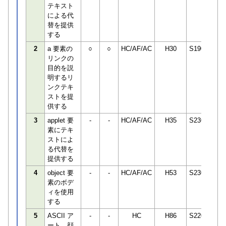
テキスト
による代
替を提供
する
2
a 要素の
○
○
HC/AF/AC
H30
S190498
リンクの
目的を説
明するリ
ンクテキ
ストを提
供する
3
applet 要
-
-
HC/AF/AC
H35
S230850
素にテキ
ストによ
る代替を
提供する
4
object 要
-
-
HC/AF/AC
H53
S230850
素のボデ
ィを使用
する
5
ASCII ア
-
-
HC
H86
S220745
ート、顔