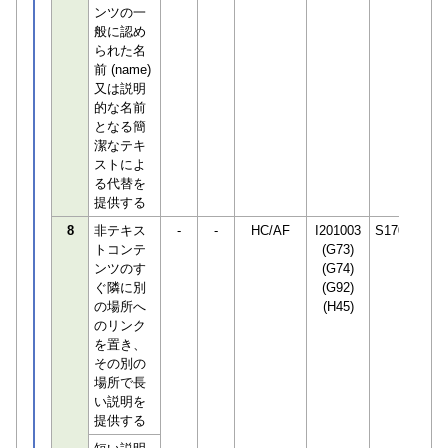
ンツの一
般に認め
られた名
前 (name)
又は説明
的な名前
となる簡
潔なテキ
ストによ
る代替を
提供する
8
非テキス
-
-
HC/AF
I201003
S170294
トコンテ
(G73)
ンツのす
(G74)
ぐ隣に別
(G92)
の場所へ
(H45)
のリンク
を置き、
その別の
場所で長
い説明を
提供する