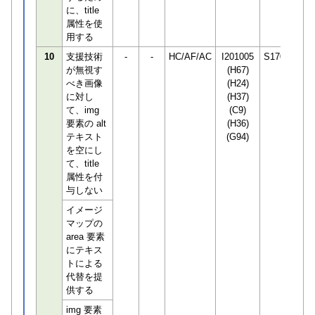
に、title
属性を使
用する
10
支援技術
-
-
HC/AF/AC
I201005
S170294
が無視す
(H67)
べき画像
(H24)
に対し
(H37)
て、img
(C9)
要素の alt
(H36)
テキスト
(G94)
を空にし
て、title
属性を付
与しない
イメージ
マップの
area 要素
にテキス
トによる
代替を提
供する
img 要素