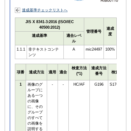
達成基準チェックリストへ
JIS X 8341-3:2016 (ISO/IEC
40500:2012)
達成
管理番号
度
達成基準
適合レベ
ル
1.1.1
非テキストコンテ
A
mic24497
100%
ンツ
検査方法
達成方法
項番
達成方法
適用
適合
検査員
(*1)
番号
1
画像のグ
-
-
HC/AF
G196
S170294
ループに
ある一つ
の画像
に、その
グループ
のすべて
の画像を
説明する