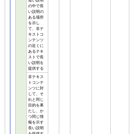
短い説明
の中で長
い説明の
ある場所
を示し
て、非テ
キストコ
ンテンツ
の近くに
あるテキ
ストで長
い説明を
提供する
非テキス
トコンテ
ンツに対
して、そ
れと同じ
目的を果
たし、か
つ同じ情
報を示す
長い説明
を提供す