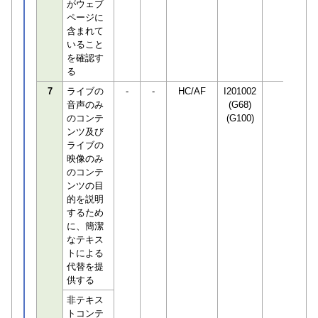
がウェブ
ページに
含まれて
いること
を確認す
る
7
ライブの
-
-
HC/AF
I201002
音声のみ
(G68)
のコンテ
(G100)
ンツ及び
ライブの
映像のみ
のコンテ
ンツの目
的を説明
するため
に、簡潔
なテキス
トによる
代替を提
供する
非テキス
トコンテ