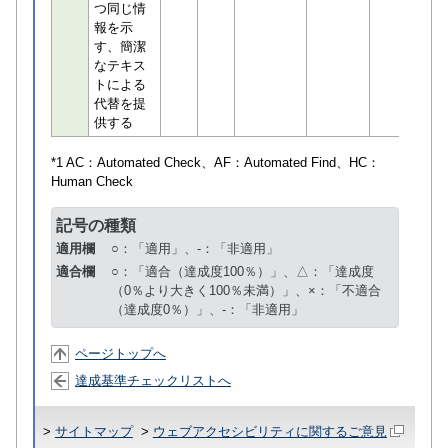
つ同じ情
報を示
す、簡潔
なテキス
トによる
代替を提
供する
*1 AC：
Automated Check
、AF：
Automated Find
、HC：
Human Check
記号の種類
適用欄
○：「適用」、-：「非適用」
適合欄
○：「適合（達成度100％）」、△：「達成度
（0％より大きく100％未満）」、×：「不適合
（達成度0％）」、-：「非適用」
ページトップへ
達成基準チェックリストへ
>
サイトマップ
>
ウェブアクセシビリティに関するご意見