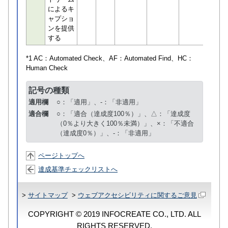
によるキ
ャプショ
ンを提供
する
*1 AC：
Automated Check
、AF：
Automated Find
、HC：
Human Check
記号の種類
適用欄
○：「適用」、-：「非適用」
適合欄
○：「適合（達成度100％）」、△：「達成度
（0％より大きく100％未満）」、×：「不適合
（達成度0％）」、-：「非適用」
ページトップへ
達成基準チェックリストへ
>
サイトマップ
>
ウェブアクセシビリティに関するご意見
COPYRIGHT © 2019 INFOCREATE CO., LTD. ALL
RIGHTS RESERVED.