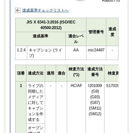
達成基準チェックリストへ
JIS X 8341-3:2016 (ISO/IEC
40500:2012)
達成
管理番号
度
達成基準
適合レベ
ル
1.2.4
キャプション (ライ
AA
mic24497
-
ブ)
検査方法
達成方法
プロ
項番
達成方法
適用
適合
検査員
(*1)
番号
検知
1
ライブの
-
-
HC/AF
I201009
S170294
同期した
(G9)
メディア
(G93)
に対して
(G87)
キャプシ
(SM11)
ョンを作
(SM12)
成する
オープン