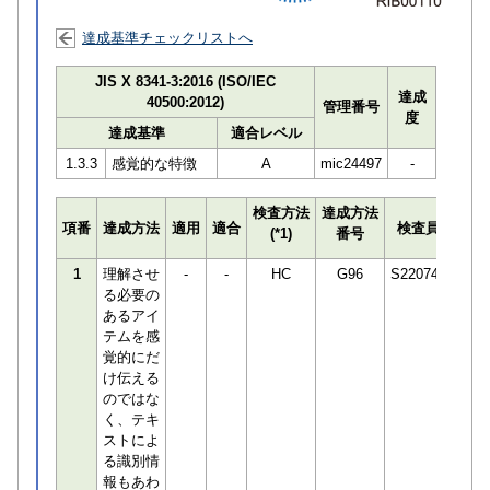
達成基準チェックリストへ
JIS X 8341-3:2016 (ISO/IEC
達成
40500:2012)
管理番号
度
達成基準
適合レベル
1.3.3
感覚的な特徴
A
mic24497
-
検査方法
達成方法
プロ
項番
達成方法
適用
適合
検査員
(*1)
番号
検知
1
理解させ
-
-
HC
G96
S220745
る必要の
あるアイ
テムを感
覚的にだ
け伝える
のではな
く、テキ
ストによ
る識別情
報もあわ