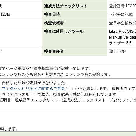
紙
達成方法チェックリスト
登録番号 IFC20
0月23日
検査日時
下記表に記載
検査依頼者
全日本空輸株
検査に使用したツール
Libra Plus(J
Markup Vali
ライザー 3.5
ツ
検査責任者
鴻上 正紀
度でページ単位及び達成基準単位に記載しています。
コンテンツ数のうち適合と判定されたコンテンツ数の割合です。
に合格した登録検査員が行ないました。
ェブアクセシビリティに関するご意見
」からお願いします。 被検査ウェブ
と同じアクセスルートで取込、検査結果と共に記録保存しています。
査証明書、達成基準チェックリスト、達成方法チェックリスト一式となってい
移動します。