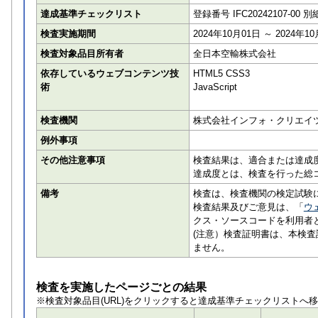
達成基準チェックリスト
登録番号 IFC20242107-00 別
検査実施期間
2024年10月01日 ～ 2024年1
検査対象品目所有者
全日本空輸株式会社
依存しているウェブコンテンツ技
HTML5 CSS3
術
JavaScript
検査機関
株式会社インフォ・クリエイ
例外事項
その他注意事項
検査結果は、適合または達成
達成度とは、検査を行った総
備考
検査は、検査機関の検定試験
検査結果及びご意見は、「
ウ
クス・ソースコードを利用者
(注意）検査証明書は、本検
ません。
検査を実施したページごとの結果
※検査対象品目(URL)をクリックすると達成基準チェックリストへ