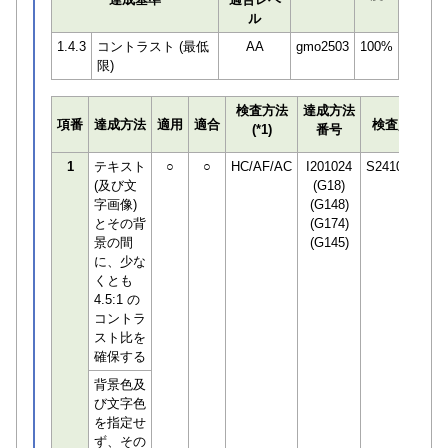
ル
1.4.3
コントラスト (最低
AA
gmo2503
100%
限)
検査方法
達成方法
プ
項番
達成方法
適用
適合
検査員
(*1)
番号
検
1
テキスト
○
○
HC/AF/AC
I201024
S241068
(及び文
(G18)
字画像)
(G148)
とその背
(G174)
景の間
(G145)
に、少な
くとも
4.5:1 の
コントラ
スト比を
確保する
背景色及
び文字色
を指定せ
ず、その