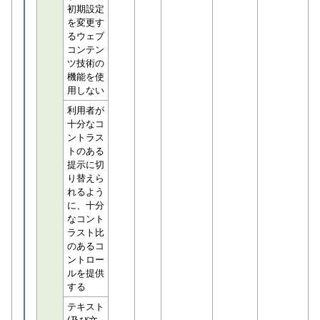
初期設定
を変更す
るウェブ
コンテン
ツ技術の
機能を使
用しない
利用者が
十分なコ
ントラス
トのある
提示に切
り替えら
れるよう
に、十分
なコント
ラスト比
のあるコ
ントロー
ルを提供
する
テキスト