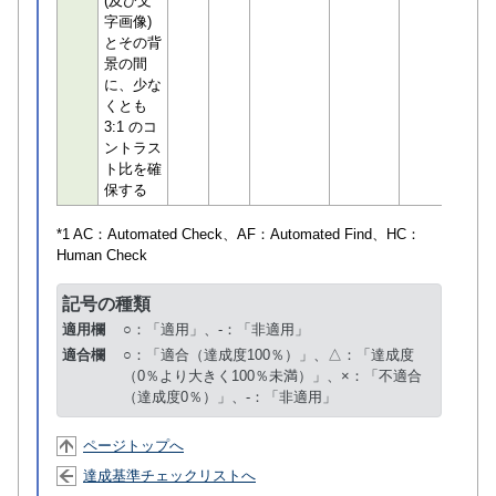
(及び文
字画像)
とその背
景の間
に、少な
くとも
3:1 のコ
ントラス
ト比を確
保する
*1 AC：
Automated Check
、AF：
Automated Find
、HC：
Human Check
記号の種類
適用欄
○：「適用」、-：「非適用」
適合欄
○：「適合（達成度100％）」、△：「達成度
（0％より大きく100％未満）」、×：「不適合
（達成度0％）」、-：「非適用」
ページトップへ
達成基準チェックリストへ