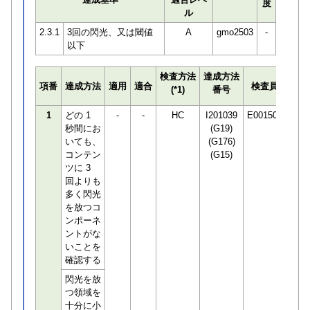
度
ル
2.3.1
3回の閃光、又は閾値
A
gmo2503
-
以下
検査方法
達成方法
プロ
項番
達成方法
適用
適合
検査員
(*1)
番号
検知
1
どの 1
-
-
HC
I201039
E001506
秒間にお
(G19)
いても、
(G176)
コンテン
(G15)
ツに 3
回よりも
多く閃光
を放つコ
ンポーネ
ントがな
いことを
確認する
閃光を放
つ領域を
十分に小