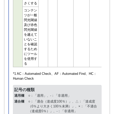
さくする
コンテン
ツが一般
閃光閾値
及び赤色
閃光閾値
を越えて
いないこ
とを確認
するため
にツール
を使用す
る
*1 AC：
Automated Check
、AF：
Automated Find
、HC：
Human Check
記号の種類
適用欄
○：「適用」、-：「非適用」
適合欄
○：「適合（達成度100％）」、△：「達成度
（0％より大きく100％未満）」、×：「不適合
（達成度0％）」、-：「非適用」