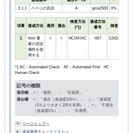
3.1.1
ページの言語
A
gmo2503
0%
検査方法
達成方法
プ
項番
達成方法
適用
適合
検査員
(*1)
番号
検
1
html 要
○
×
HC/AF/AC
H57
S241087
素の言語
属性を使
用する
*1 AC：
Automated Check
、AF：
Automated Find
、HC：
Human Check
記号の種類
適用欄
○：「適用」、-：「非適用」
適合欄
○：「適合（達成度100％）」、△：「達成度
（0％より大きく100％未満）」、×：「不適合
（達成度0％）」、-：「非適用」
ページトップへ
達成基準チェックリストへ