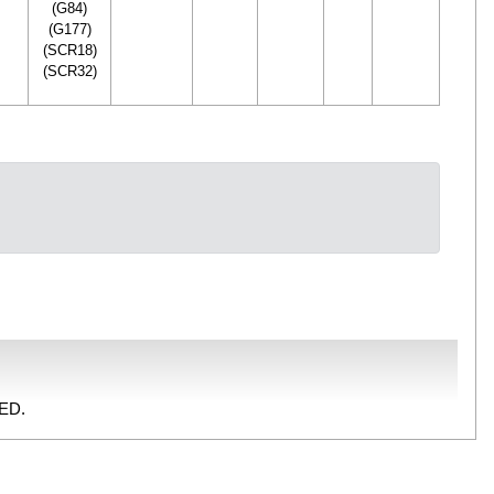
(G84)
(G177)
(SCR18)
(SCR32)
ED.