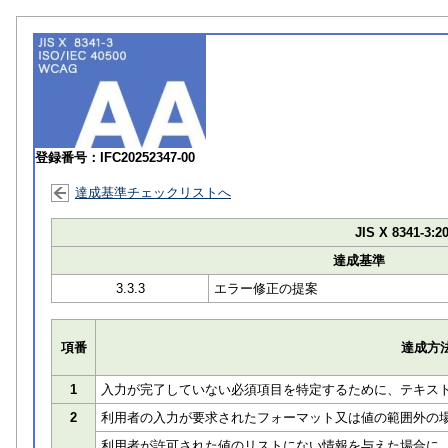
登録番号：IFC20252347-00
達成基準チェックリストへ
JIS X 8341-3:2
達成基準
3.3.3
エラー修正の提案
項番
達成方
1
入力が完了していない必須項目を特定するために、テキス
2
利用者の入力が要求されたフォーマット又は値の範囲外の
利用者が許可された値のリストにない情報を与えた場合に