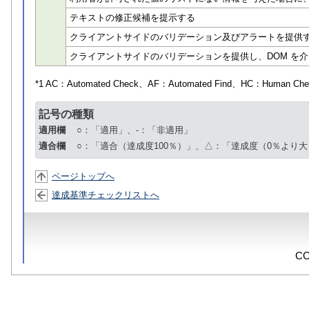
テキストの修正候補を提示する
クライアントサイドのバリデーション及びアラートを提供
クライアントサイドのバリデーションを提供し、DOM を
*1 AC：
Automated Check
、AF：
Automated Find
、HC：
Human Che
記号の種類
適用欄
○：「適用」、-：「非適用」
適合欄
○：「適合（達成度100％）」、△：「達成度（0％より大
ページトップへ
達成基準チェックリストへ
CO