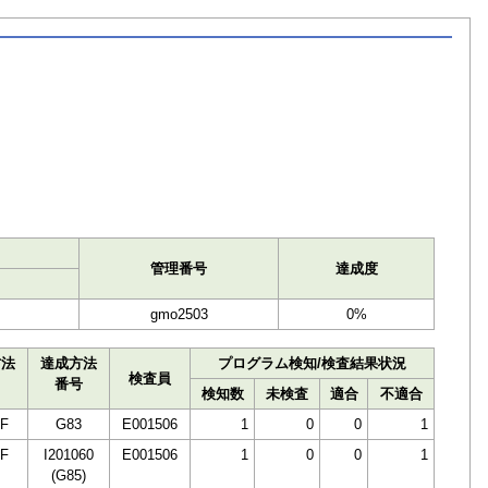
ト
管理番号
達成度
gmo2503
0%
方法
達成方法
プログラム検知/検査結果状況
検査員
番号
検知数
未検査
適合
不適合
F
G83
E001506
1
0
0
1
F
I201060
E001506
1
0
0
1
(G85)