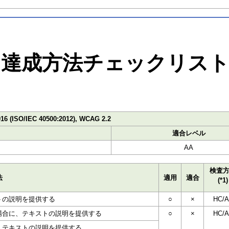
達成方法チェックリス
016 (ISO/IEC 40500:2012), WCAG 2.2
適合レベル
AA
検査
法
適用
適合
(*1)
トの説明を提供する
○
×
HC/A
場合に、テキストの説明を提供する
○
×
HC/A
、テキストの説明を提供する