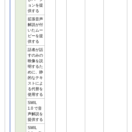
ョンを提
供する
拡張音声
解説が付
いたムー
ビーを提
供する
話者が話
すのみの
映像を説
明するた
めに、静
的なテキ
ストによ
る代替を
使用する
SMIL
1.0 で音
声解説を
提供する
SMIL