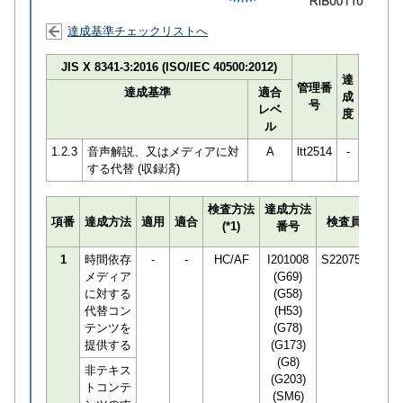
達成基準チェックリストへ
JIS X 8341-3:2016 (ISO/IEC 40500:2012)
達
管理番
達成基準
適合
成
号
レベ
度
ル
1.2.3
音声解説、又はメディアに対
A
ltt2514
-
する代替 (収録済)
検査方法
達成方法
プロ
項番
達成方法
適用
適合
検査員
(*1)
番号
検知
1
時間依存
-
-
HC/AF
I201008
S220751
メディア
(G69)
に対する
(G58)
代替コン
(H53)
テンツを
(G78)
提供する
(G173)
(G8)
非テキス
(G203)
トコンテ
(SM6)