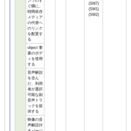
ンツのす
(SM7)
ぐ隣に、
(SM1)
時間依存
(SM2)
メディア
の代替へ
のリンク
を配置す
る
object 要
素のボデ
ィを使用
する
音声解説
を含ん
だ、利用
者が選択
可能な副
音声トラ
ックを提
供する
映像の音
声解説付
きバージ