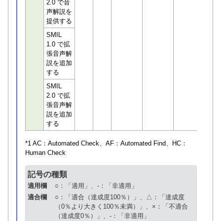
2.0 で音
声解説を
提供する
SMIL
1.0 で拡
張音声解
説を追加
する
SMIL
2.0 で拡
張音声解
説を追加
する
*1 AC：
Automated Check
、AF：
Automated Find
、HC：
Human Check
記号の種類
適用欄
○：「適用」、-：「非適用」
適合欄
○：「適合（達成度100％）」、△：「達成度
（0％より大きく100％未満）」、×：「不適合
（達成度0％）」、-：「非適用」