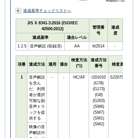
達成基準チェックリストへ
JIS X 8341-3:2016 (ISO/IEC
管理番
達成
40500:2012)
号
度
達成基準
適合レベル
1.2.5
音声解説 (収録済)
AA
ltt2514
-
検査方法
達成方法
プロ
項番
達成方法
適用
適合
検査員
(*1)
番号
検知
1
音声解説
-
-
HC/AF
I201010
S220751
を含ん
(G78)
だ、利用
(G173)
者が選択
(G8)
可能な副
(G203)
音声トラ
(SM6)
ックを提
(SM7)
供する
(SM1)
(SM2)
映像の音
声解説付