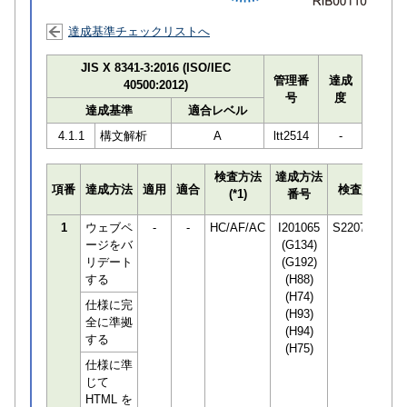
達成基準チェックリストへ
JIS X 8341-3:2016 (ISO/IEC
管理番
達成
40500:2012)
号
度
達成基準
適合レベル
4.1.1
構文解析
A
ltt2514
-
検査方法
達成方法
プ
項番
達成方法
適用
適合
検査員
(*1)
番号
検
1
ウェブペ
-
-
HC/AF/AC
I201065
S220748
ージをバ
(G134)
リデート
(G192)
する
(H88)
(H74)
仕様に完
(H93)
全に準拠
(H94)
する
(H75)
仕様に準
じて
HTML を