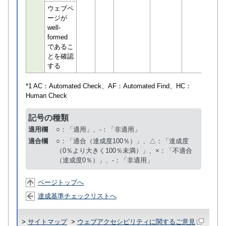
ウェブペ
ージが
well-
formed
であるこ
とを確認
する
*1 AC：
Automated Check
、AF：
Automated Find
、HC：
Human Check
記号の種類
適用欄
○：「適用」、-：「非適用」
適合欄
○：「適合（達成度100％）」、△：「達成度
（0％より大きく100％未満）」、×：「不適合
（達成度0％）」、-：「非適用」
ページトップへ
達成基準チェックリストへ
>
サイトマップ
>
ウェブアクセシビリティに関するご意見