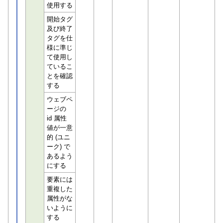
使用する
開始タグ
及び終了
タグを仕
様に準じ
て使用し
ているこ
とを確認
する
ウェブペ
ージの
id 属性
値が一意
的 (ユニ
ーク) で
あるよう
にする
要素には
重複した
属性がな
いように
する