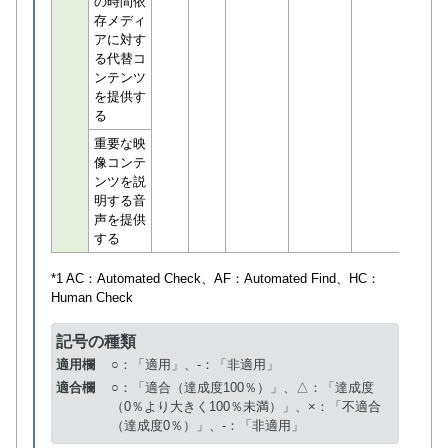
の時間依
存メディ
アに対す
る代替コ
ンテンツ
を提供す
る
重要な映
像コンテ
ンツを説
明する音
声を提供
する
*1 AC：
Automated Check
、AF：
Automated Find
、HC：
Human Check
記号の種類
適用欄
○：「適用」、-：「非適用」
適合欄
○：「適合（達成度100％）」、△：「達成度
（0％より大きく100％未満）」、×：「不適合
（達成度0％）」、-：「非適用」