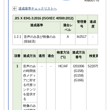
達成基準チェックリストへ
JIS X 8341-3:2016 (ISO/IEC 40500:2012)
管理番
達成
達成基準
適合レ
号
度
ベル
1.2.1
音声のみ及び映像のみ
A
ltt2517
-
(収録済)
検査方法
達成方法
プロ
項番
達成方法
適用
適合
検査員
(*1)
番号
検知
1
音声のみ
-
-
HC/AF
I201006
S220751
の時間依
(G158)
存メディ
(G159)
アに対す
(G166)
る代替コ
ンテンツ
を提供す
る
映像のみ