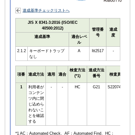
達成基準チェックリストへ
JIS X 8341-3:2016 (ISO/IEC
40500:2012)
管理番
達成
号
度
達成基準
適合レベ
ル
2.1.2
キーボードトラップ
A
ltt2517
-
なし
検査方法
達成方法
プロ
項番
達成方法
適用
適合
検査員
(*1)
番号
検知
1
利用者が
-
-
HC
G21
S220748
コンテン
ツ内に閉
じ込めら
れないこ
とを確認
する
*1 AC：
Automated Check
、AF：
Automated Find
、HC：