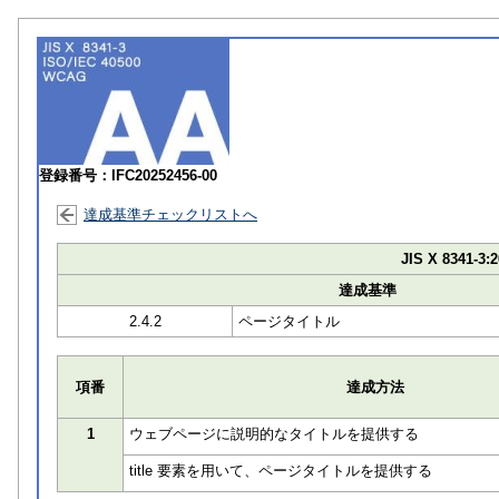
登録番号：IFC20252456-00
達成基準チェックリストへ
JIS X 8341-3:2
達成基準
2.4.2
ページタイトル
項番
達成方法
1
ウェブページに説明的なタイトルを提供する
title 要素を用いて、ページタイトルを提供する