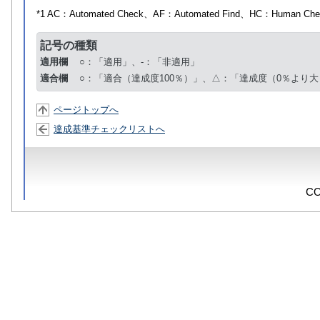
*1 AC：
Automated Check
、AF：
Automated Find
、HC：
Human Che
記号の種類
適用欄
○：「適用」、-：「非適用」
適合欄
○：「適合（達成度100％）」、△：「達成度（0％より大
ページトップへ
達成基準チェックリストへ
CO