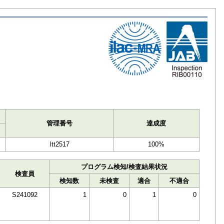
ト
管理番号
達成度
ltt2517
100%
プログラム検知/検査結果状況
検査員
検知数
未検査
適合
不適合
S241092
1
0
1
0