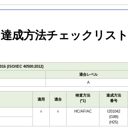
達成方法チェックリス
016 (ISO/IEC 40500:2012)
適合レベル
A
検査方法
達成方法
適用
適合
(*1)
番号
○
○
HC/AF/AC
I201042
(G88)
(H25)