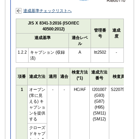
達成基準チェックリストへ
JIS X 8341-3:2016 (ISO/IEC
40500:2012)
管理番
達成
号
度
達成基準
適合レベ
ル
1.2.2
キャプション (収録
A
ltt2502
-
済)
検査方法
達成方法
プロ
項番
達成方法
適用
適合
検査員
(*1)
番号
検知
1
オープン
-
-
HC/AF
I201007
S220751
(常に見
(G93)
える) キ
(G87)
ャプショ
(H95)
ンを提供
(SM11)
する
(SM12)
クローズ
ドキャプ