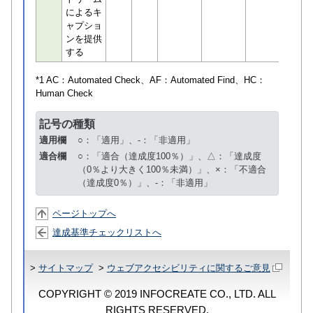
によるキ
ャプショ
ンを提供
する
*1 AC：
Automated Check
、AF：
Automated Find
、HC：
Human Check
記号の種類
適用欄
○：「適用」、-：「非適用」
適合欄
○：「適合（達成度100％）」、△：「達成度
（0％より大きく100％未満）」、×：「不適合
（達成度0％）」、-：「非適用」
ページトップへ
達成基準チェックリストへ
>
サイトマップ
>
ウェブアクセシビリティに関するご意見
COPYRIGHT © 2019 INFOCREATE CO., LTD. ALL
RIGHTS RESERVED.