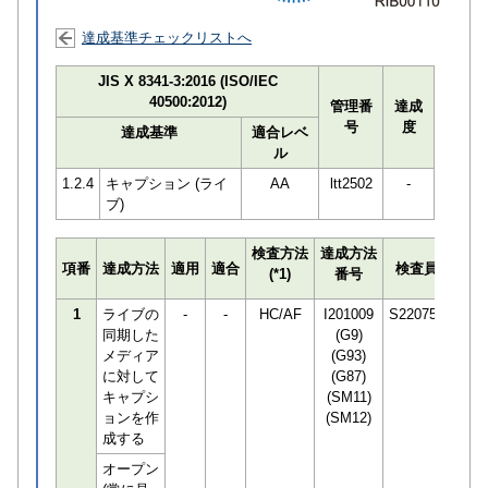
達成基準チェックリストへ
JIS X 8341-3:2016 (ISO/IEC
40500:2012)
管理番
達成
号
度
達成基準
適合レベ
ル
1.2.4
キャプション (ライ
AA
ltt2502
-
ブ)
検査方法
達成方法
プロ
項番
達成方法
適用
適合
検査員
(*1)
番号
検知
1
ライブの
-
-
HC/AF
I201009
S220751
同期した
(G9)
メディア
(G93)
に対して
(G87)
キャプシ
(SM11)
ョンを作
(SM12)
成する
オープン