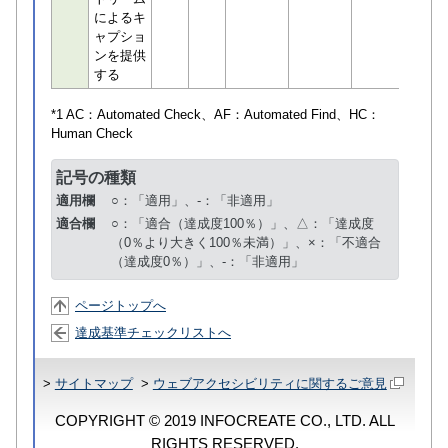
によるキ
ャプショ
ンを提供
する
*1 AC：
Automated Check
、AF：
Automated Find
、HC：
Human Check
記号の種類
適用欄
○：「適用」、-：「非適用」
適合欄
○：「適合（達成度100％）」、△：「達成度
（0％より大きく100％未満）」、×：「不適合
（達成度0％）」、-：「非適用」
ページトップへ
達成基準チェックリストへ
>
サイトマップ
>
ウェブアクセシビリティに関するご意見
COPYRIGHT © 2019 INFOCREATE CO., LTD. ALL
RIGHTS RESERVED.