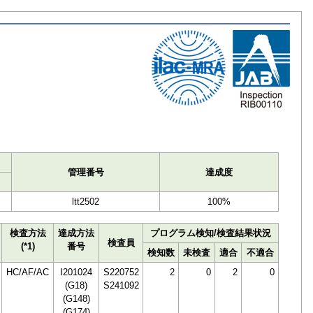
ト
管理番号
達成度
ltt2502
100%
検査方法
達成方法
プログラム検知/検査結果状況
検査員
(*1)
番号
検知数
未検査
適合
不適合
HC/AF/AC
I201024
S220752
2
0
2
0
(G18)
S241092
(G148)
(G174)