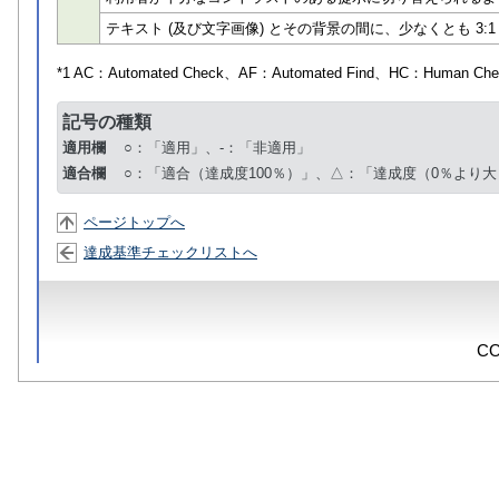
テキスト (及び文字画像) とその背景の間に、少なくとも 3:
*1 AC：
Automated Check
、AF：
Automated Find
、HC：
Human Che
記号の種類
適用欄
○：「適用」、-：「非適用」
適合欄
○：「適合（達成度100％）」、△：「達成度（0％より大
ページトップへ
達成基準チェックリストへ
CO