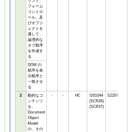
リンク、
フォーム
コントロ
ール、及
びオブジ
ェクトを
通して、
論理的な
タブ順序
を作成す
る
DOM の
順序を表
示順序と
一致させ
る
2
動的なコ
-
-
HC
I201044
S220748
ンテンツ
(SCR26)
を、
(SCR37)
Document
Object
Model
の、その