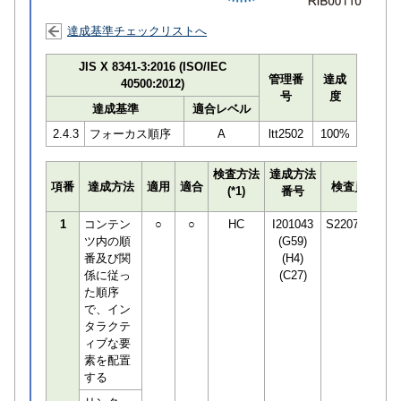
達成基準チェックリストへ
JIS X 8341-3:2016 (ISO/IEC
管理番
達成
40500:2012)
号
度
達成基準
適合レベル
2.4.3
フォーカス順序
A
ltt2502
100%
検査方法
達成方法
プ
項番
達成方法
適用
適合
検査員
(*1)
番号
検
1
コンテン
○
○
HC
I201043
S220748
ツ内の順
(G59)
番及び関
(H4)
係に従っ
(C27)
た順序
で、イン
タラクテ
ィブな要
素を配置
する