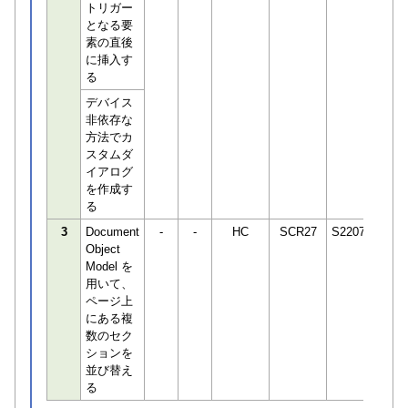
トリガー
となる要
素の直後
に挿入す
る
デバイス
非依存な
方法でカ
スタムダ
イアログ
を作成す
る
3
Document
-
-
HC
SCR27
S220748
Object
Model を
用いて、
ページ上
にある複
数のセク
ションを
並び替え
る