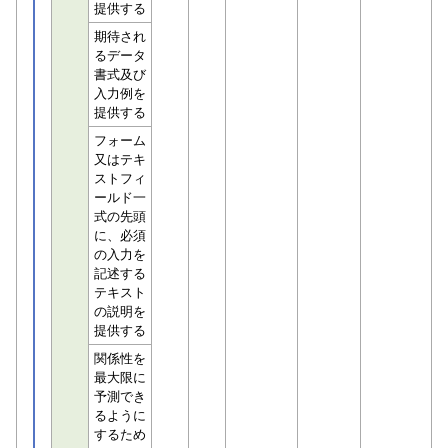
提供する
期待され
るデータ
書式及び
入力例を
提供する
フォーム
又はテキ
ストフィ
ールド一
式の先頭
に、必須
の入力を
記述する
テキスト
の説明を
提供する
関係性を
最大限に
予測でき
るように
するため