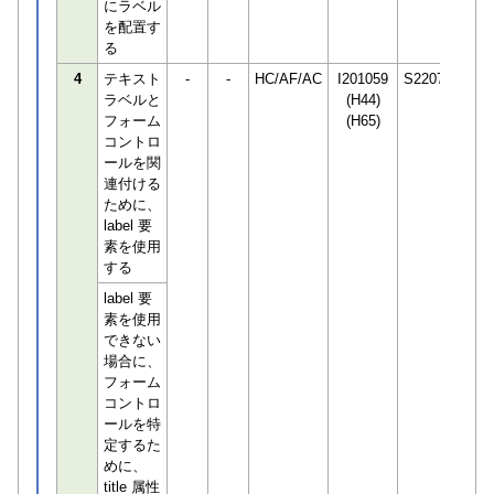
にラベル
を配置す
る
4
テキスト
-
-
HC/AF/AC
I201059
S220748
ラベルと
(H44)
フォーム
(H65)
コントロ
ールを関
連付ける
ために、
label 要
素を使用
する
label 要
素を使用
できない
場合に、
フォーム
コントロ
ールを特
定するた
めに、
title 属性