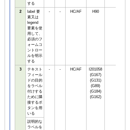
する
2
label 要
-
-
HC/AF
H90
素又は
legend
要素を使
用して、
必須のフ
ォームコ
ントロー
ルを明示
する
3
テキスト
-
-
HC/AF
I201058
フィール
(G167)
ドの目的
(G131)
をラベル
(G89)
付けする
(G184)
ために隣
(G162)
接するボ
タンを用
いる
説明的な
ラベルを