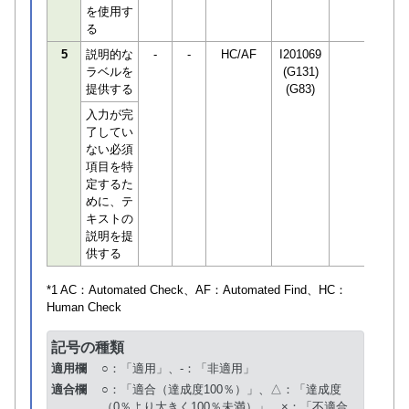
を使用す
る
5
説明的な
-
-
HC/AF
I201069
ラベルを
(G131)
提供する
(G83)
入力が完
了してい
ない必須
項目を特
定するた
めに、テ
キストの
説明を提
供する
*1 AC：
Automated Check
、AF：
Automated Find
、HC：
Human Check
記号の種類
適用欄
○：「適用」、-：「非適用」
適合欄
○：「適合（達成度100％）」、△：「達成度
（0％より大きく100％未満）」、×：「不適合