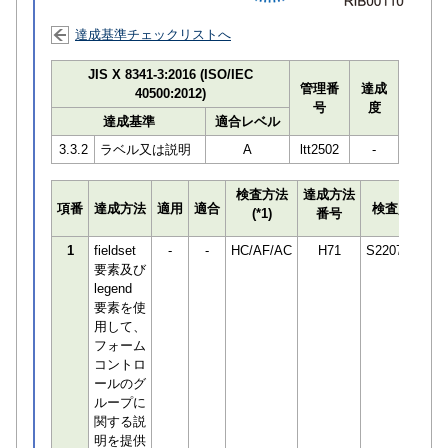
達成基準チェックリストへ
JIS X 8341-3:2016 (ISO/IEC
管理番
達成
40500:2012)
号
度
達成基準
適合レベル
3.3.2
ラベル又は説明
A
ltt2502
-
検査方法
達成方法
プ
項番
達成方法
適用
適合
検査員
(*1)
番号
検
1
fieldset
-
-
HC/AF/AC
H71
S220748
要素及び
legend
要素を使
用して、
フォーム
コントロ
ールのグ
ループに
関する説
明を提供