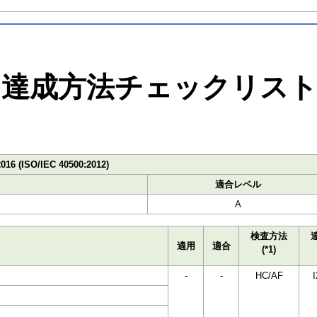
達成方法チェックリス
2016 (ISO/IEC 40500:2012)
適合レベル
A
検査方法
適用
適合
(*1)
-
-
HC/AF