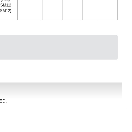
(SM11)
(SM12)
ED.