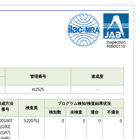
ト
管理番号
達成度
ltt2525
-
達成方法
プログラム検知/検査結果状況
検査員
番号
検知数
未検査
適合
不適合
I201007
S220751
0
0
0
0
(G93)
(G87)
(H95)