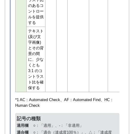
のあるコ
ントロー
ルを提供
する
テキスト
(及び文
字画像)
とその背
景の間
に、少な
くとも
3:1 のコ
ントラス
ト比を確
保する
*1 AC：
Automated Check
、AF：
Automated Find
、HC：
Human Check
記号の種類
適用欄
○：「適用」、-：「非適用」
適合欄
○：「適合（達成度100％）」、△：「達成度