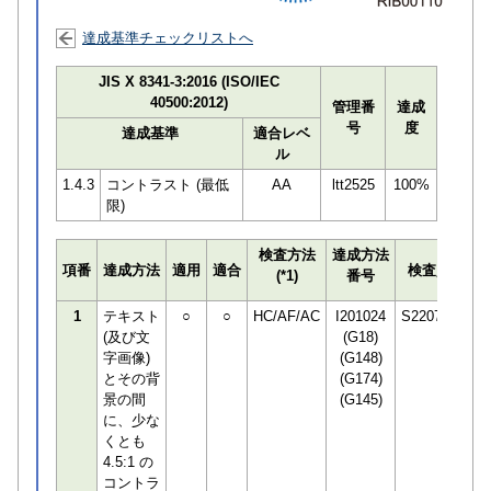
達成基準チェックリストへ
JIS X 8341-3:2016 (ISO/IEC
40500:2012)
管理番
達成
号
度
達成基準
適合レベ
ル
1.4.3
コントラスト (最低
AA
ltt2525
100%
限)
検査方法
達成方法
プ
項番
達成方法
適用
適合
検査員
(*1)
番号
検
1
テキスト
○
○
HC/AF/AC
I201024
S220752
(及び文
(G18)
字画像)
(G148)
とその背
(G174)
景の間
(G145)
に、少な
くとも
4.5:1 の
コントラ